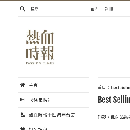
跳
搜尋
登入
註冊
到
內
容
主頁
›
首頁
Best Selli
Best Selli
《猛鬼階》
熱血時報十四週年台慶
抱歉，此商品系
視象課程