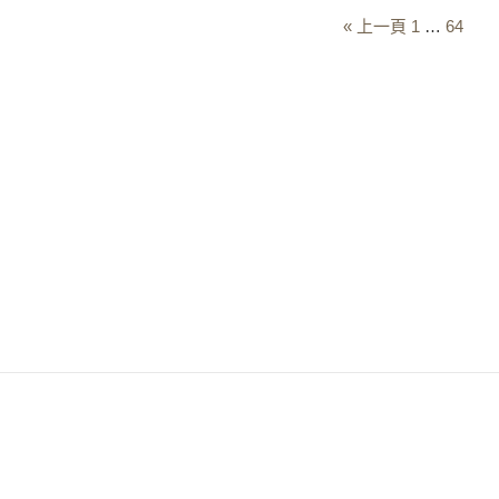
« 上一頁
1
…
64