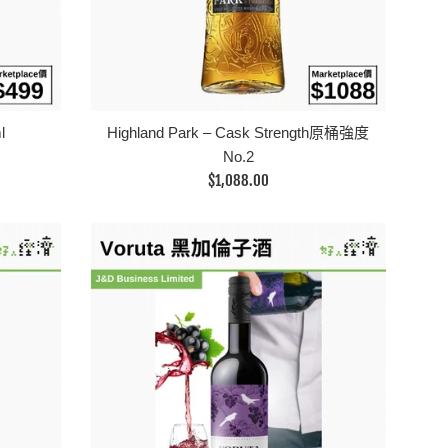
l
Highland Park – Cask Strength原桶強度
No.2
定
$1,088.00
價