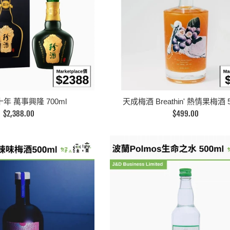
年 萬事興隆 700ml
天成梅酒 Breathin' 熱情果梅酒 5
定
定
$2,388.00
$499.00
價
價