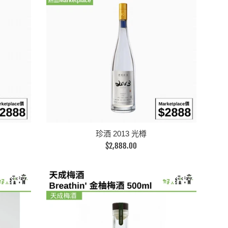
珍酒 2013 光樽
定
$2,888.00
價