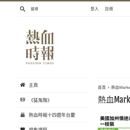
跳
搜尋
登入
註冊
到
內
容
主頁
›
首頁
熱血Marke
熱血Marke
《猛鬼階》
熱血時報十四週年台慶
視象課程